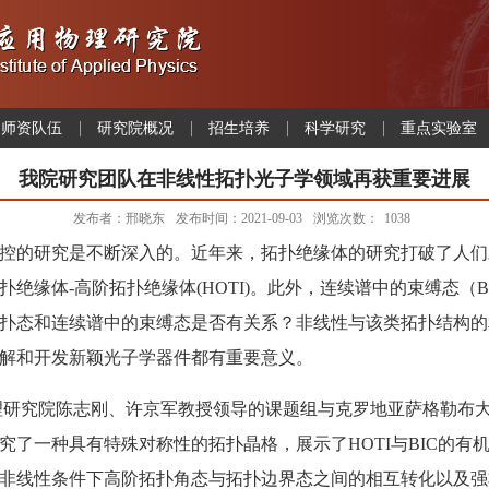
师资队伍
研究院概况
招生培养
科学研究
重点实验室
我院研究团队在非线性拓扑光子学领域再获重要进展
发布者：邢晓东
发布时间：2021-09-03
浏览次数：
1038
的研究是不断深入的。近年来，拓扑绝缘体的研究打破了人们对
绝缘体-高阶拓扑绝缘体(HOTI)。此外，连续谱中的束缚态（
扑态和连续谱中的束缚态是否有关系？非线性与该类拓扑结构的
解和开发新颖光子学器件都有重要意义。
研究院陈志刚、许京军教授领导的课题组与克罗地亚萨格勒布大
究了一种具有特殊对称性的拓扑晶格，展示了HOTI与BIC的有
非线性条件下高阶拓扑角态与拓扑边界态之间的相互转化以及强