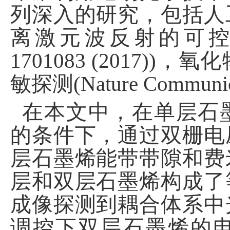
列深入的研究，包括人
离激元波反射的可
1701083 (2017)
)
，氧化
敏探测
(
Nature Communic
在本文中，在单层石
的条件下，通过双栅电
层石墨烯
能带带隙和费
层
和
双层石墨烯
构成了
成像探测到耦合体系中
调控下
双层石墨烯
的