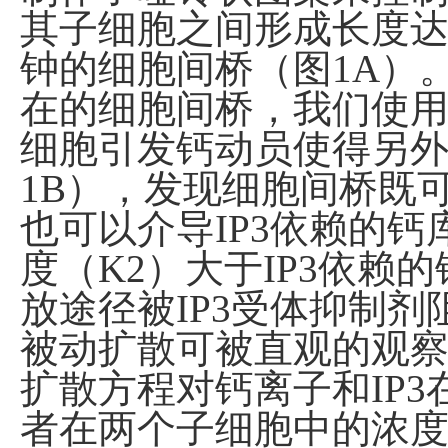
其子细胞之间形成长度
钟的细胞间桥（图
1A
）
在的细胞间桥，我们使
细胞引发钙动员使得另
1B
），发现细胞间桥既
也可以介导
IP
3
依赖的钙
度（
K2
）大于
IP
3
依赖的
放途径被
IP
3
受体抑制剂
被动扩散可被直观的观
扩散方程对钙离子和
IP
3
者在两个子细胞中的浓