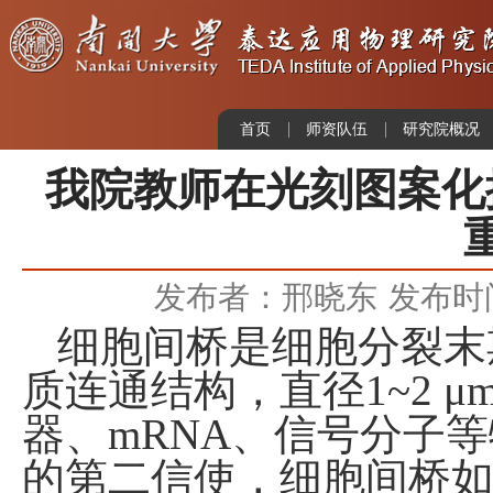
首页
师资队伍
研究院概况
我院教师在光刻图案化
发布者：邢晓东
发布时间：
细胞间桥是细胞分裂末
质连通结构，直径
1~2 μ
器、
mRNA
、信号分子等
的第二信使，细胞间桥