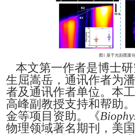
图
1
基于光刻图案
本文第一作者是博士研
生屈嵩岳，通讯作者为
者及通讯作者单位。本
高峰副教授支持和帮助
金等项目资助。《
Biophy
物理领域著名期刊，美