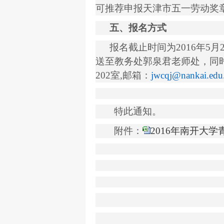
可推荐申报天津市五一劳动奖
五、报名方式
报名截止时间为
2016
年
5
月
送至教务处郭泉君老师处，同
202
室
,
邮箱：
jwcqj@nankai.edu
特此通知。
附件：
2016年南开大学