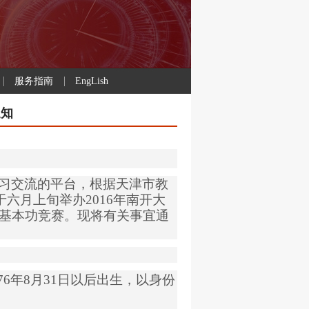
服务指南
EngLish
通知
习交流的平台，根据天津市教
于六月上旬举办
2016
年南开大
基本功竞赛。现将有关事宜通
76
年
8
月
31
日以后出生，以身份