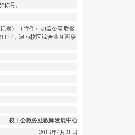
岗
”
称号。
登记表》（附件）加盖公章后报
211
室，津南校区综合业务西楼
校工会教务处教师发展中心
2016
年
4
月
28
日