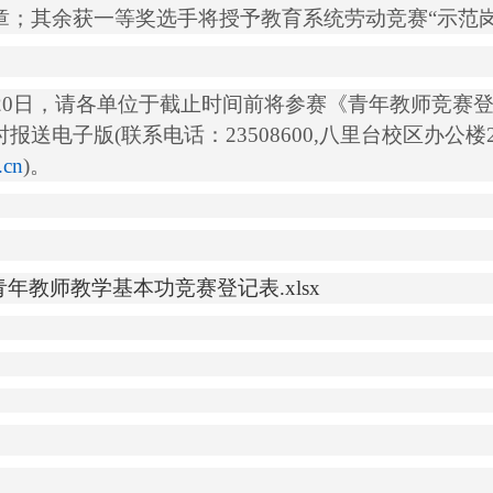
章；其余获一等奖选手将授予教育系统劳动竞赛
“
示范
20
日，请各单位于截止时间前将参赛《青年教师竞赛
时报送电子版
(
联系电话：
23508600,
八里台校区办公楼
.cn
)
。
青年教师教学基本功竞赛登记表.xlsx