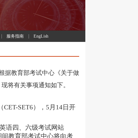
服务指南
EngLish
，根据教育部考试中心《关于做
，现将有关事项通知如下。
（
CET-SET6
），
5
月
14
日开
英语四、六级考试网站
期间教育部考试中心将向考