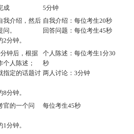
完成
5
分钟
自我介绍，然后
自我介绍：每位考生
20
秒
提问。
回答问题：每位考生
45
秒
约
2
分钟。
1
分钟后，根据
个人陈述：每位考生
1
分
30
作个人陈述；
秒
就指定的话题讨
两人讨论：
3
分钟
约
8
分钟。
考官的一个问
每位考生
45
秒
约
1
分钟。