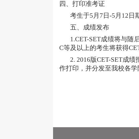
四、打印准考证
考生于
5
月
7
日
-5
月12
日
五、成绩发布
1.CET-SET
成绩将与随
C
等及以上的考生将获得
CE
2. 2016
版
CET-SET
成绩
作打印，并分发至我校各学