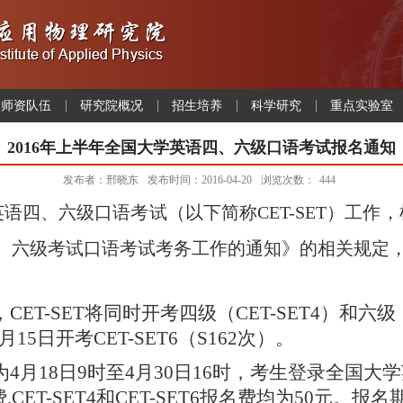
师资队伍
研究院概况
招生培养
科学研究
重点实验室
2016年上半年全国大学英语四、六级口语考试报名通知
发布者：邢晓东
发布时间：2016-04-20
浏览次数：
444
英语四、六级口语考试（以下简称CET-SET）工作
语四、六级考试口语考试考务工作的通知》的相关规定
，
CET-SET
将同时开考四级（
CET-SET4
）和六级
月
15
日开考
CET-SET6
（
S162
次）。
为
4
月
18
日
9
时至
4
月
30
日
16
时，考生登录全国大学
费
,CET-SET4
和
CET-SET6
报名费均为
50
元。报名