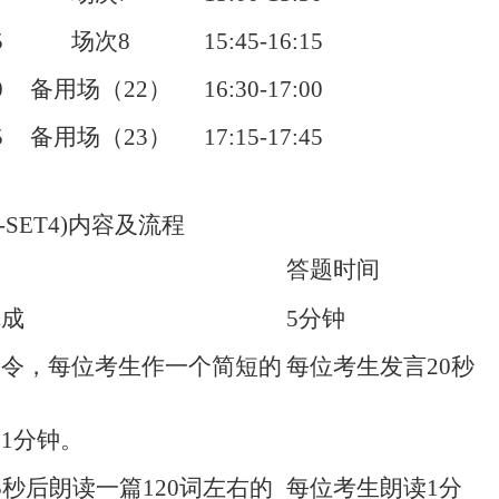
5
场次
8
15:45-16:15
0
备用场（
22
）
16:30-17:00
5
备用场（
23
）
17:15-17:45
-SET4)
内容及流程
答题时间
完成
5
分钟
指令，每位考生作一个简短的
每位考生发言
20
秒
。
约
1
分钟。
5
秒后朗读一篇
120
词左右的
每位考生朗读
1
分