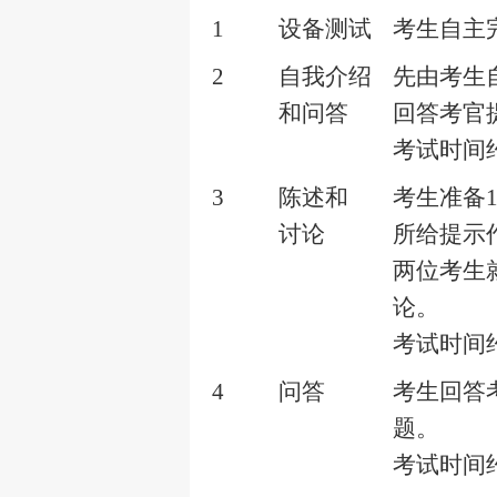
1
设备测试
考生自主
2
自我介绍
先由考生
和问答
回答考官
考试时间
3
陈述和
考生准备
讨论
所给提示
两位考生
论。
考试时间
4
问答
考生回答
题。
考试时间