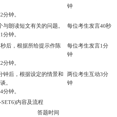
钟
约
2
分钟。
个与朗读短文有关的问题。
每位考生发言
40
秒
约
1
分钟。
5
秒后，根据所给提示作陈
每位考生发言
1
分
钟
约
2
分钟。
分钟后，根据设定的情景和
两位考生互动
3
分
交谈。
钟
约
4
分钟。
-SET6)
内容及流程
答题时间