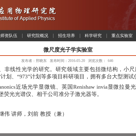
师资队伍
研究院概况
招生培养
科学研究
重点实验室
微尺度光子学实验室
发布者：邢晓东
发布时间：2016-05-20
浏览次数：
646
、非线性光学的研究。研究领域主要包括微结构，小尺
”计划、“
973
”计划等多项目科研项目，拥有多台大型测试
nonics
近场光学显微镜、英国
Renishaw invia
显微拉曼
堡荧光光谱仪、相干公司准分子激光器等。
继伟 讲师，刘前 教授（兼）